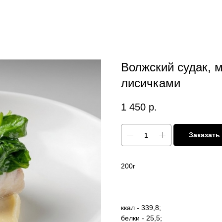
Волжский судак, 
лисичками
1 450
р.
Заказать
200г
ккал - 339,8;
белки - 25,5;